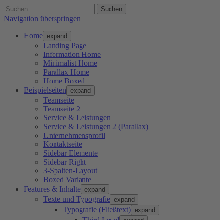
Suchen
Navigation überspringen
Home
expand
Landing Page
Information Home
Minimalist Home
Parallax Home
Home Boxed
Beispielseiten
expand
Teamseite
Teamseite 2
Service & Leistungen
Service & Leistungen 2 (Parallax)
Unternehmensprofil
Kontaktseite
Sidebar Elemente
Sidebar Right
3-Spalten-Layout
Boxed Variante
Features & Inhalte
expand
Texte und Typografie
expand
Typografie (Fließtext)
expand
Third Level