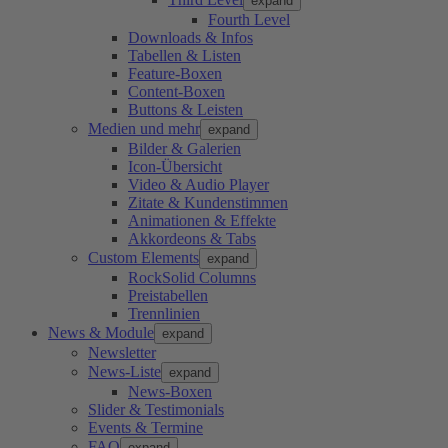
expand
Fourth Level
Downloads & Infos
Tabellen & Listen
Feature-Boxen
Content-Boxen
Buttons & Leisten
Medien und mehr
expand
Bilder & Galerien
Icon-Übersicht
Video & Audio Player
Zitate & Kundenstimmen
Animationen & Effekte
Akkordeons & Tabs
Custom Elements
expand
RockSolid Columns
Preistabellen
Trennlinien
News & Module
expand
Newsletter
News-Liste
expand
News-Boxen
Slider & Testimonials
Events & Termine
FAQ
expand