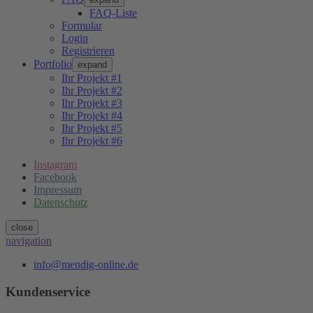
FAQ-Liste
Formular
Login
Registrieren
Portfolio
expand
Ihr Projekt #1
Ihr Projekt #2
Ihr Projekt #3
Ihr Projekt #4
Ihr Projekt #5
Ihr Projekt #6
Instagram
Facebook
Impressum
Datenschutz
close
navigation
info@mendig-online.de
Kundenservice