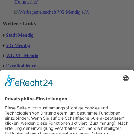
Weitere Links
♦
Stadt Mendig
♦
VG Mendig
♦
WG VG Mendig
♦
Eventkaldener
♦
go2-web
Einstellungen
Barrierefreiheit