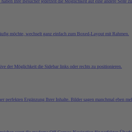
 haben Ihre Besucher jederzeit die Möglichkeit auf eine andere Seite z
tläufig möchte, wechselt ganz einfach zum Boxed-Layout mit Rahmen.
usive der Möglichkeit die Sidebar links oder rechts zu positionieren.
iner perfekten Ergänzung Ihrer Inhalte. Bilder sagen manchmal eben meh