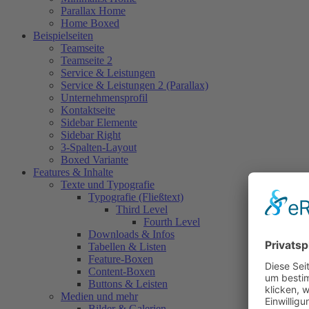
Parallax Home
Home Boxed
Beispielseiten
Teamseite
Teamseite 2
Service & Leistungen
Service & Leistungen 2 (Parallax)
Unternehmensprofil
Kontaktseite
Sidebar Elemente
Sidebar Right
3-Spalten-Layout
Boxed Variante
Features & Inhalte
Texte und Typografie
Typografie (Fließtext)
Third Level
Fourth Level
Downloads & Infos
Tabellen & Listen
Feature-Boxen
Content-Boxen
Buttons & Leisten
Medien und mehr
Bilder & Galerien