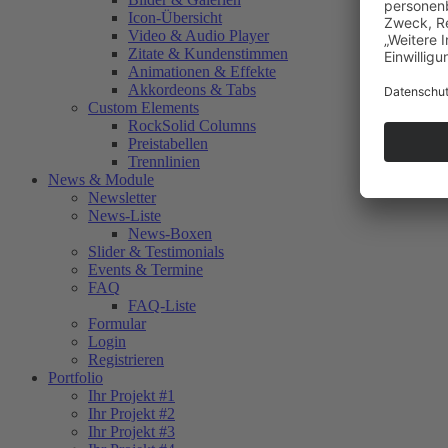
Icon-Übersicht
Video & Audio Player
Zitate & Kundenstimmen
Animationen & Effekte
Akkordeons & Tabs
Custom Elements
RockSolid Columns
Preistabellen
Trennlinien
News & Module
Newsletter
News-Liste
News-Boxen
Slider & Testimonials
Events & Termine
FAQ
FAQ-Liste
Formular
Login
Registrieren
Portfolio
Ihr Projekt #1
Ihr Projekt #2
Ihr Projekt #3